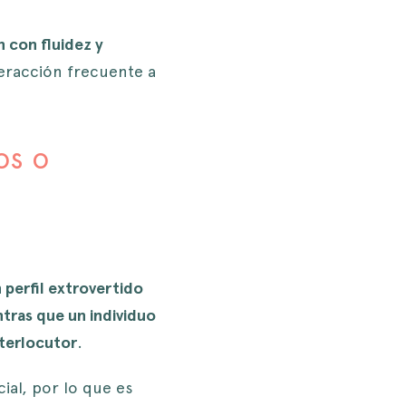
 con fluidez y
teracción frecuente a
os o
 perfil extrovertido
tras que un individuo
nterlocutor
.
al, por lo que es